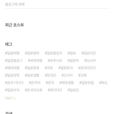
블로그에 대해
최근 포스트
태그
일본여행
일본알바
일본블로거
일본
일본지진
일본블로그
세계여행
후쿠시마
일본어
오사카
해외여행
일본문화
교토
일본회사
쿤과다다다
일본유학
일본생활
한국인
간사이
고베
쿤과 다다다
한국어
한국
해외생활
일본취업
독도
일본이직
한국어교육
쿤다다다
일본인
더보기
검색