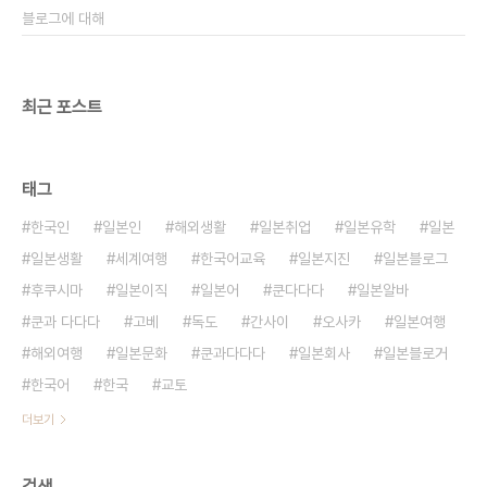
블로그에 대해
최근 포스트
태그
한국인
일본인
해외생활
일본취업
일본유학
일본
일본생활
세계여행
한국어교육
일본지진
일본블로그
후쿠시마
일본이직
일본어
쿤다다다
일본알바
쿤과 다다다
고베
독도
간사이
오사카
일본여행
해외여행
일본문화
쿤과다다다
일본회사
일본블로거
한국어
한국
교토
더보기
검색