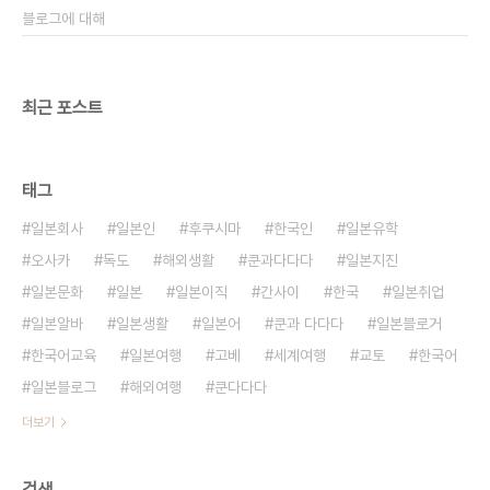
블로그에 대해
최근 포스트
태그
일본회사
일본인
후쿠시마
한국인
일본유학
오사카
독도
해외생활
쿤과다다다
일본지진
일본문화
일본
일본이직
간사이
한국
일본취업
일본알바
일본생활
일본어
쿤과 다다다
일본블로거
한국어교육
일본여행
고베
세계여행
교토
한국어
일본블로그
해외여행
쿤다다다
더보기
검색