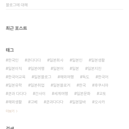
블로그에 대해
최근 포스트
태그
한국인
쿤다다다
일본회사
일본인
일본생활
일본이직
일본여행
일본어
일본
일본지진
한국어교육
일본블로그
해외여행
독도
한국어
일본유학
일본취업
일본블로거
한국
후쿠시마
쿤과 다다다
간사이
세계여행
일본문화
교토
해외생활
고베
쿤과다다다
일본알바
오사카
더보기
검색